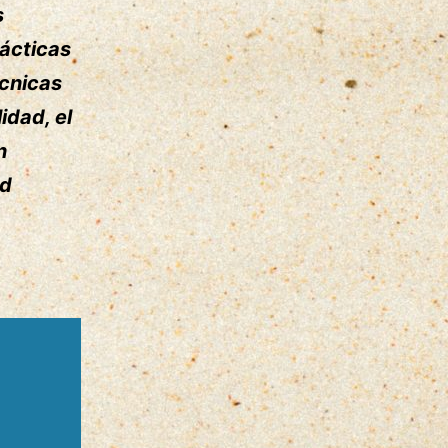
s
rácticas
écnicas
idad, el
n
ad