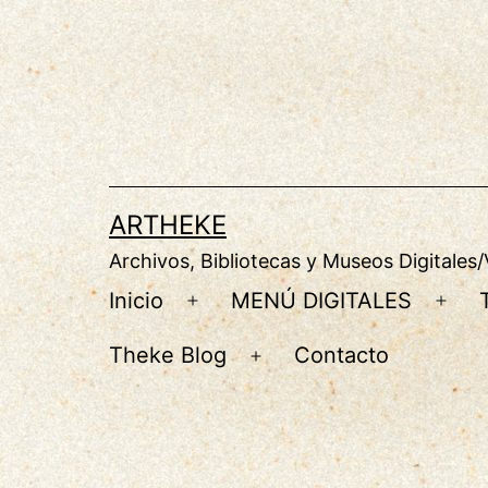
Saltar
al
contenido
ARTHEKE
Archivos, Bibliotecas y Museos Digitales/
Inicio
MENÚ DIGITALES
Abrir
Abri
el
el
Theke Blog
Contacto
Abrir
menú
men
el
menú