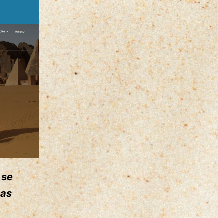
se
cas