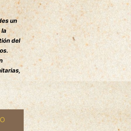
des un
 la
tión del
os.
n
itarias,
 O