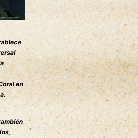
tablece
versal
la
Coral en
a.
también
dos,