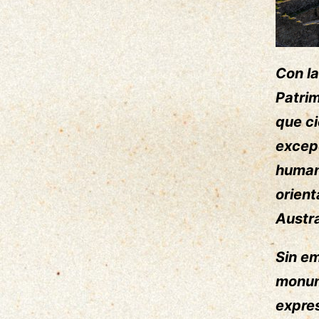
Con la
Patrim
que ci
excep
humani
orient
Austra
Sin em
monum
expre