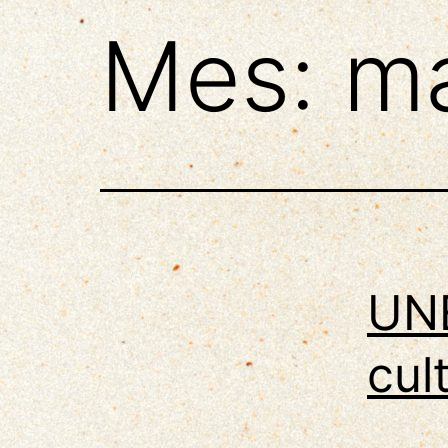
Mes:
m
UNE
cult