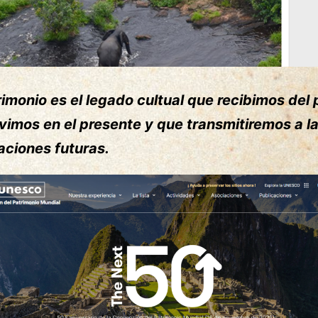
rimonio es el legado cultual que recibimos del
vimos en el presente y que transmitiremos a l
aciones futuras.