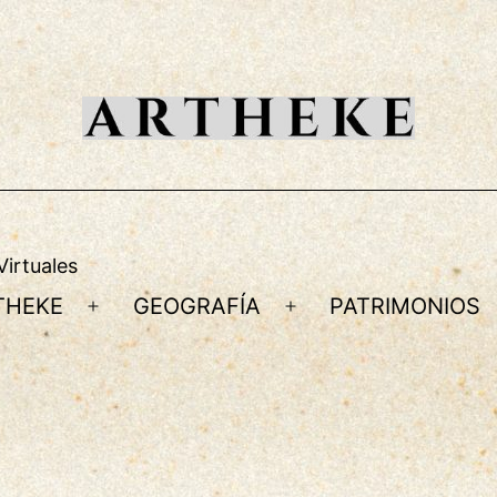
Virtuales
THEKE
GEOGRAFÍA
PATRIMONIOS
r
Abrir
Abrir
el
el
ú
menú
menú