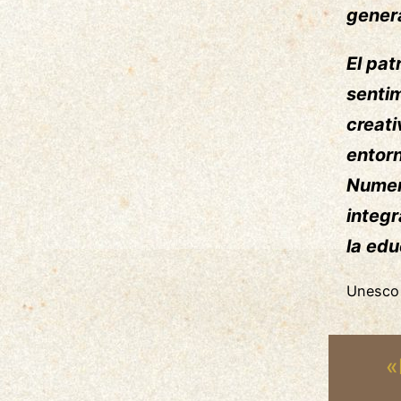
gener
El pat
sentim
creati
entorn
Numer
integr
la edu
Unesco
«