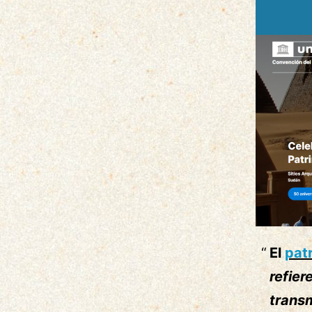
El
patr
refier
trans