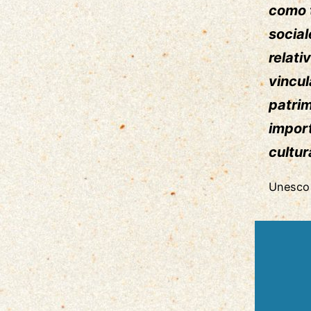
como t
social
relati
vincul
patrim
import
cultur
Unesco