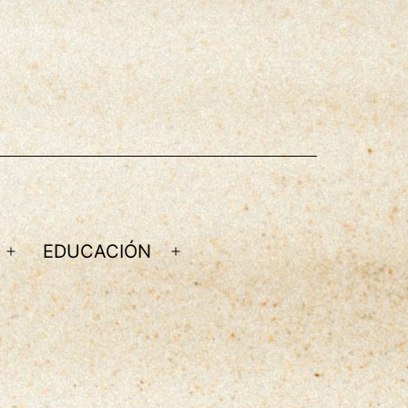
EDUCACIÓN
Abrir
Abrir
el
el
menú
menú