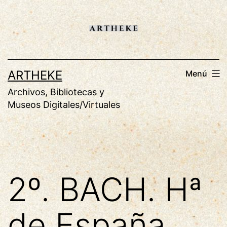
Saltar
al
contenido
ARTHEKE
Menú
Archivos, Bibliotecas y
Museos Digitales/Virtuales
2º. BACH. Hª
de España