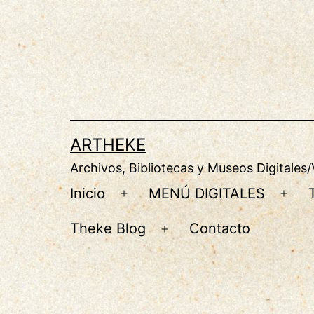
Saltar
al
contenido
ARTHEKE
Archivos, Bibliotecas y Museos Digitales/
Inicio
MENÚ DIGITALES
Abrir
Abri
el
el
Theke Blog
Contacto
Abrir
menú
men
el
menú