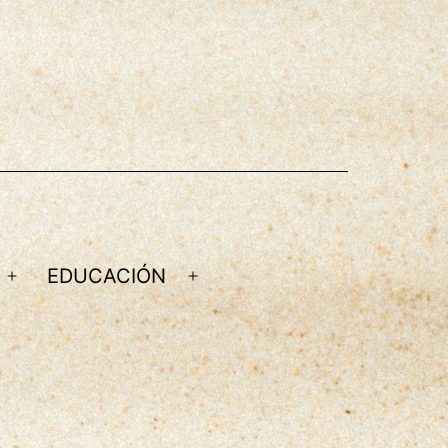
EDUCACIÓN
Abrir
Abrir
el
el
menú
menú