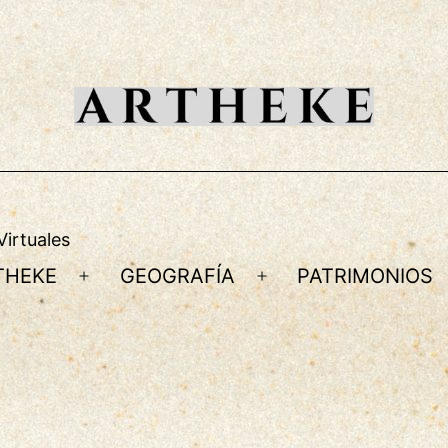
Virtuales
THEKE
GEOGRAFÍA
PATRIMONIOS
r
Abrir
Abrir
el
el
ú
menú
menú